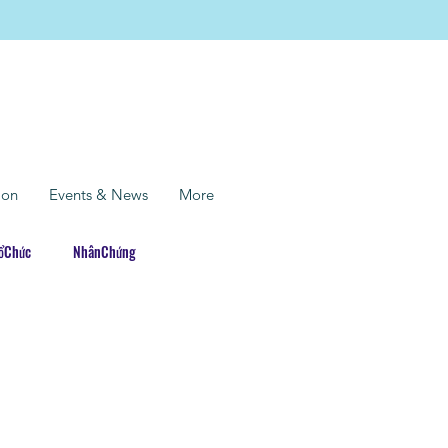
ion
Events & News
More
TổChức
NhânChứng