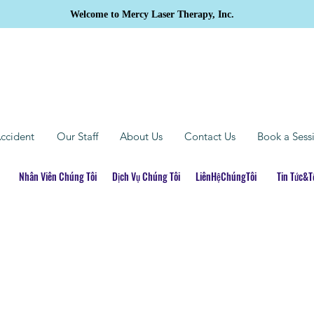
Welcome to Mercy Laser Therapy, Inc.
The Future Of Medicine
ccident
Our Staff
About Us
Contact Us
Book a Sess
Nhân Viên Chúng Tôi
Dịch Vụ Chúng Tôi
LiênHệChúngTôi
Tin Tức&
Về chúng tôi