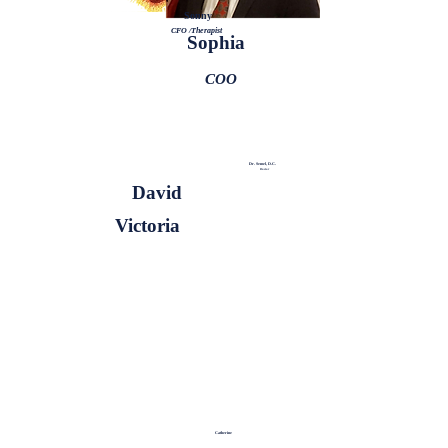
Sonny
CFO /Therapist
Sophia
COO
Dr. Semel, D.C.
Doctor
David
Victoria
Catherine