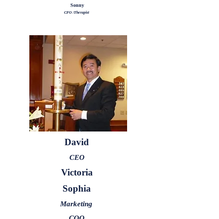
Sonny
CFO /Therapist
David
CEO
Victoria
Sophia
Marketing
COO