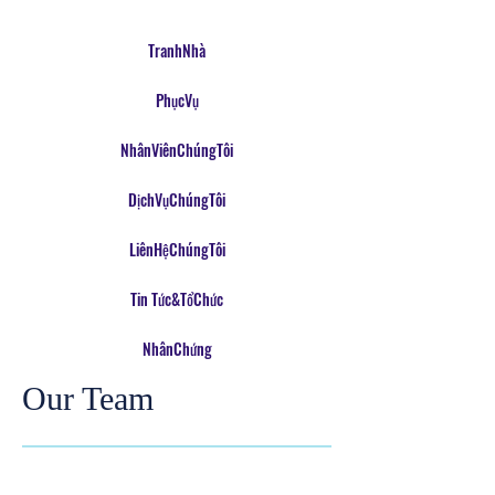
TranhNhà
PhụcVụ
NhânViênChúngTôi
DịchVụChúngTôi
LiênHệChúngTôi
Tin Tức&TổChức
NhânChứng
Our Team