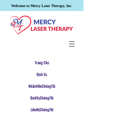
Welcome to Mercy Laser Therapy, Inc.
Trang Chủ
Dịch Vụ
NhânViênChúngTôi
DịchVụChúngTôi
LiênHệChúngTôi