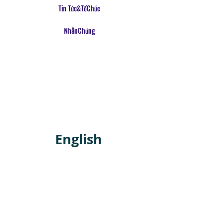
Tin Tức&TổChức
NhânChứng
English