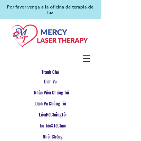
Por favor venga a la oficina de terapia de
luz
Tranh Chủ
Dịch Vụ
Nhân Viên Chúng Tôi
Dịch Vụ Chúng Tôi
LiênHệChúngTôi
Tin Tức&TổChức
NhânChứng